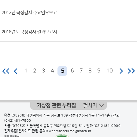
일,
2013년 국정감사 주요업무보고
조
회
수)
2018년도 국정감사 결과보고서
1
2
3
4
6
7
8
9
10
5
기상청 관련 누리집
펼치기
대전
(35208) 대전광역시 서구 청사로 189 정부대전청사 1동 11~14층 / 전화
(042)481-7500
서울
(07062) 서울특별시 동작구 여의대방로16길 61 / 전화
(02)2181-0900
전자우편(웹사이트 관련 문의): webmasterkma@korea.kr