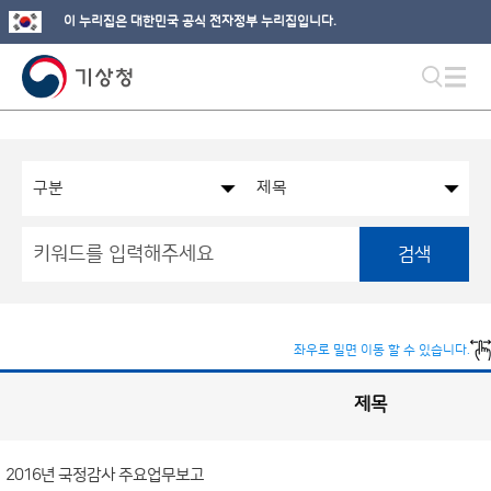
이 누리집은 대한민국 공식 전자정부 누리집입니다.
검색
좌우로 밀면 이동 할 수 있습니다.
제목
국
회
관
련
정
보
공
2016년 국정감사 주요업무보고
개
게
시