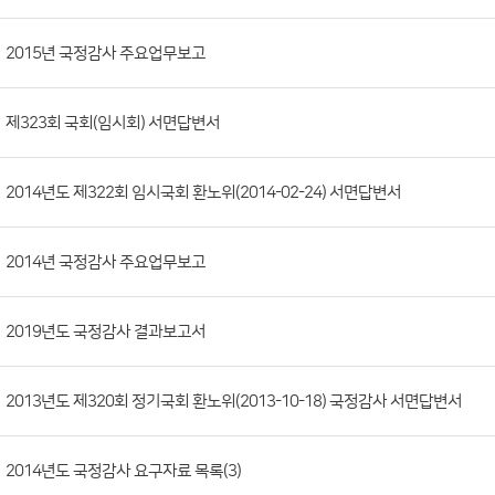
판
목
록
(번
2015년 국정감사 주요업무보고
호,
분
제323회 국회(임시회) 서면답변서
류,
제
목,
2014년도 제322회 임시국회 환노위(2014-02-24) 서면답변서
등
록
2014년 국정감사 주요업무보고
부
서,
2019년도 국정감사 결과보고서
첨
부
파
2013년도 제320회 정기국회 환노위(2013-10-18) 국정감사 서면답변서
일,
등
2014년도 국정감사 요구자료 목록(3)
록