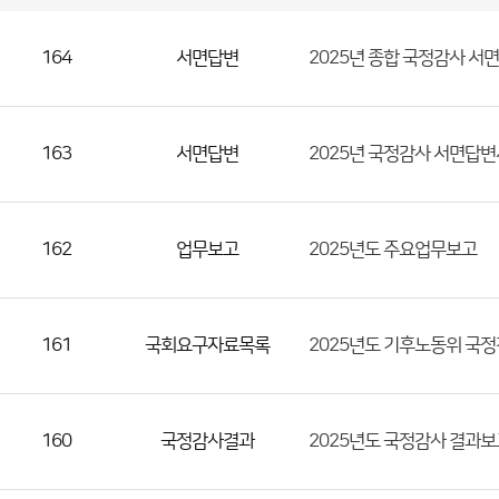
국
회
관
련
정
보
공
개
게
164
서면답변
2025년 종합 국정감사 서
시
판
목
록
(번
호,
163
서면답변
2025년 국정감사 서면답변
분
류,
제
목,
162
업무보고
2025년도 주요업무보고
등
록
부
161
국회요구자료목록
2025년도 기후노동위 국
서,
첨
부
160
국정감사결과
2025년도 국정감사 결과
파
일,