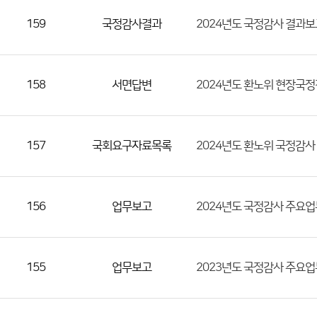
등
159
국정감사결과
2024년도 국정감사 결과
록
일,
조
158
서면답변
2024년도 환노위 현장국정
회
수)
157
국회요구자료목록
2024년도 환노위 국정감사
156
업무보고
2024년도 국정감사 주요
155
업무보고
2023년도 국정감사 주요