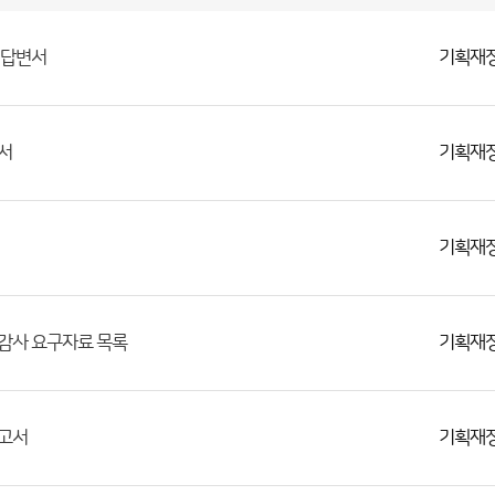
기획재
면답변서
기획재
서
기획재
기획재
정감사 요구자료 목록
기획재
보고서