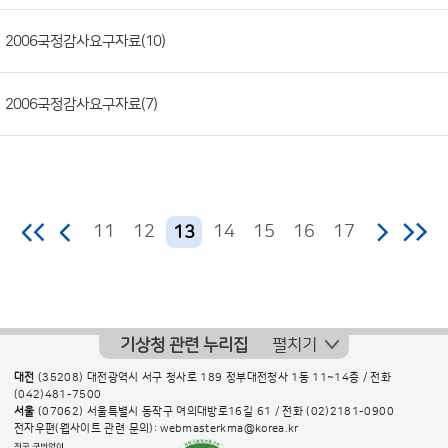
일,
2006국정감사요구자료(10)
조
회
수)
2006국정감사요구자료(7)
11
12
14
15
16
17
13
기상청 관련 누리집
펼치기
대전
(35208) 대전광역시 서구 청사로 189 정부대전청사 1동 11~14층 / 전화
(042)481-7500
서울
(07062) 서울특별시 동작구 여의대방로16길 61 / 전화
(02)2181-0900
전자우편(웹사이트 관련 문의): webmasterkma@korea.kr