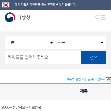
이 누리집은 대한민국 공식 전자정부 누리집입니다.
검색
좌우로 밀면 이동 할 수 있습니다.
제목
국
회
관
련
정
보
공
2006국정감사요구자료(14)
개
게
시