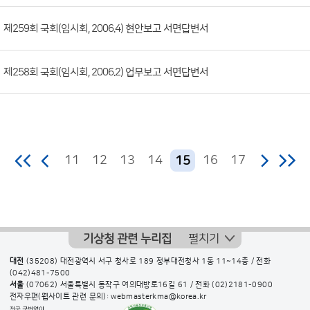
일,
제259회 국회(임시회, 2006.4) 현안보고 서면답변서
조
회
수)
제258회 국회(임시회, 2006.2) 업무보고 서면답변서
11
12
13
14
16
17
15
기상청 관련 누리집
펼치기
대전
(35208) 대전광역시 서구 청사로 189 정부대전청사 1동 11~14층 / 전화
(042)481-7500
서울
(07062) 서울특별시 동작구 여의대방로16길 61 / 전화
(02)2181-0900
전자우편(웹사이트 관련 문의): webmasterkma@korea.kr