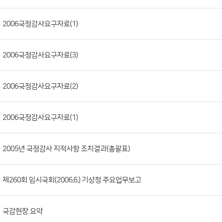
판
목
록
(번
2006국정감사요구자료(1)
호,
분
2006국정감사요구자료(3)
류,
제
목,
2006국정감사요구자료(2)
등
록
2006국정감사요구자료(1)
부
서,
2005년 국정감사 지적사항 조치결과(총괄표)
첨
부
파
제260회 임시국회(2006.6.) 기상청 주요업무보고
일,
등
국감현장 요약
록