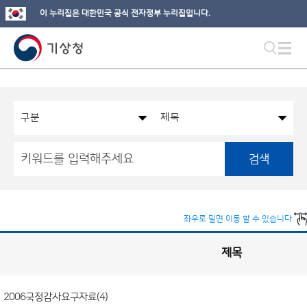
이 누리집은 대한민국 공식 전자정부 누리집입니다.
검색
좌우로 밀면 이동 할 수 있습니다.
제목
국
회
관
련
정
보
공
2006국정감사요구자료(4)
개
게
시