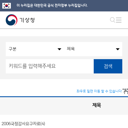
이 누리집은 대한민국 공식 전자정부 누리집입니다.
검색
좌우로 밀면 이동 할 수 있습니다.
제목
국
회
관
련
정
보
공
2006국정감사요구자료(4)
개
게
시