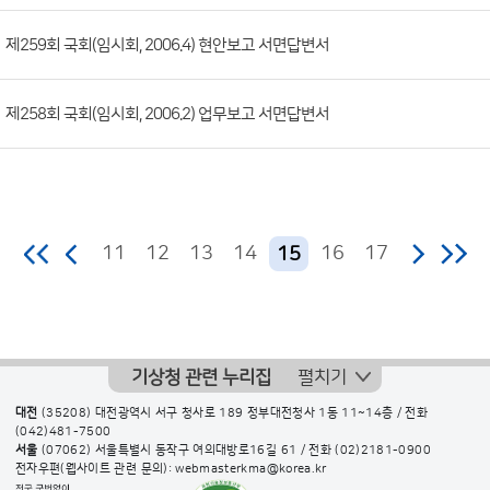
일,
제259회 국회(임시회, 2006.4) 현안보고 서면답변서
조
회
수)
제258회 국회(임시회, 2006.2) 업무보고 서면답변서
11
12
13
14
16
17
15
기상청 관련 누리집
펼치기
대전
(35208) 대전광역시 서구 청사로 189 정부대전청사 1동 11~14층 / 전화
(042)481-7500
서울
(07062) 서울특별시 동작구 여의대방로16길 61 / 전화
(02)2181-0900
전자우편(웹사이트 관련 문의): webmasterkma@korea.kr