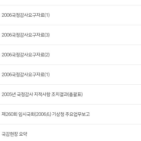
판
목
록
(번
2006국정감사요구자료(1)
호,
분
2006국정감사요구자료(3)
류,
제
목,
2006국정감사요구자료(2)
등
록
2006국정감사요구자료(1)
부
서,
2005년 국정감사 지적사항 조치결과(총괄표)
첨
부
파
제260회 임시국회(2006.6.) 기상청 주요업무보고
일,
등
국감현장 요약
록