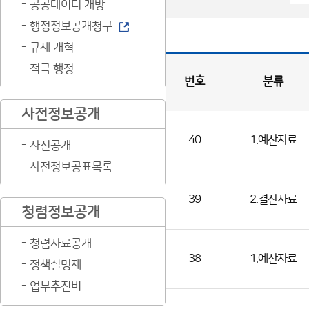
공공데이터 개방
행정정보공개청구
규제 개혁
적극 행정
번호
분류
예
사전정보공개
산
게
시
판
목
록
40
1.예산자료
(번
사전공개
호,
사전정보공표목록
분
류,
39
2.결산자료
청렴정보공개
제
목,
청렴자료공개
등
38
1.예산자료
정책실명제
록
업무추진비
부