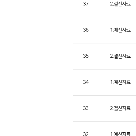
서,
37
2.결산자료
첨
부
파
36
1.예산자료
일,
등
록
35
2.결산자료
일,
조
회
34
1.예산자료
수)
33
2.결산자료
32
1.예산자료