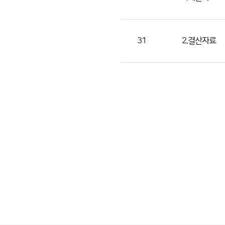
31
2.결산자료