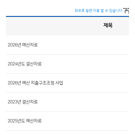
좌우로 밀면 이동 할 수 있습니다.
제목
예
산
게
시
판
목
록
2026년 예산자료
(번
호,
2024년도 결산자료
분
류,
제
2026년 예산 지출구조조정 사업
목,
등
2023년 결산자료
록
부
2025년도 예산자료
서,
첨