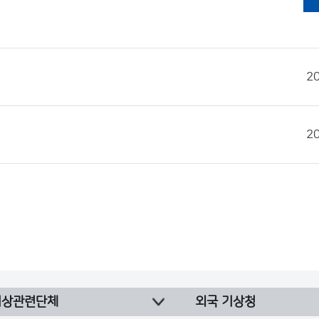
2
2
기상관련단체
외국 기상청