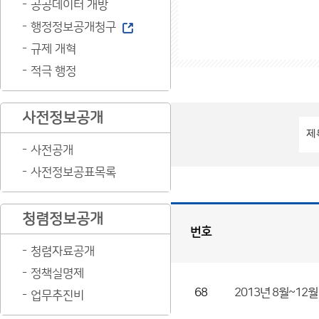
공공데이터 개방
행정정보공개청구
규제 개혁
적극 행정
사전정보공개
사전공개
사전정보공표목록
청렴정보공개
번호
청렴자료공개
정
보
목
록
정책실명제
게
시
판
목
록
68
2013년 8월~12
업무추진비
(번