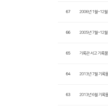
호,
제
67
2006년 1월~12
목,
등
록
66
2005년 7월~12
부
서,
첨
부
65
기록관 서고 기록물
파
일,
등
64
2013년 7월 기록
록
일,
조
63
2013년 6월 기록
회
수)