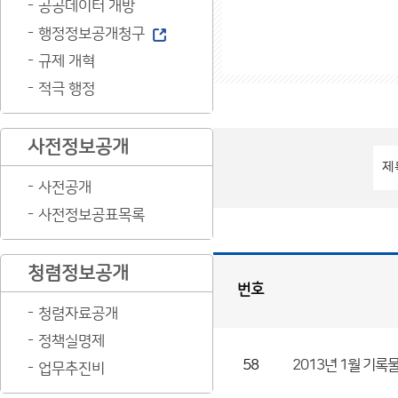
공공데이터 개방
행정정보공개청구
규제 개혁
적극 행정
사전정보공개
사전공개
사전정보공표목록
청렴정보공개
번호
청렴자료공개
정
보
목
록
정책실명제
게
시
판
목
록
58
2013년 1월 기록
업무추진비
(번