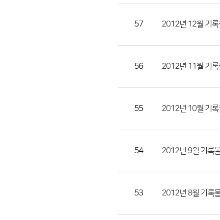
호,
제
57
2012년 12월 기
목,
등
록
56
2012년 11월 기
부
서,
첨
부
55
2012년 10월 기
파
일,
등
54
2012년 9월 기록
록
일,
조
53
2012년 8월 기록
회
수)