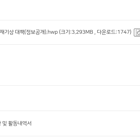
재기상 대책(정보공개).hwp (크기:3.293MB , 다운로드:1747)
황 및 활동내역서