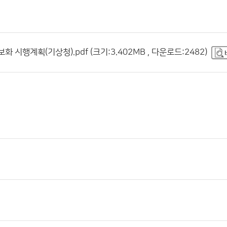
화 시행계획(기상청).pdf (크기:3.402MB , 다운로드:2482)