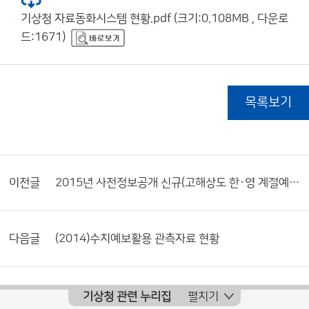
기상청 자료동화시스템 현황.pdf (크기:0.108MB , 다운로
드:1671)
목록보기
이전글
2015년 사전정보공개 신규(고해상도 한·영 계절예측시스템(GloSea5) 현업 운영시스템 구성)
다음글
(2014)수치예보활용 관측자료 현황
기상청 관련 누리집
펼치기