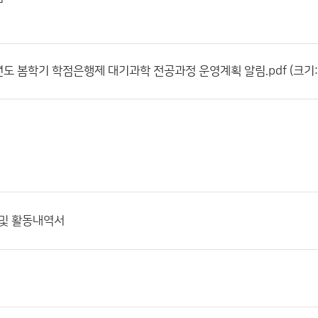
23년도 봄학기 학점은행제 대기과학 전공과정 운영계획 알림.pdf (크기:0
 및 활동내역서