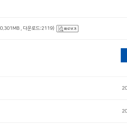
.301MB , 다운로드:2119)
2
2