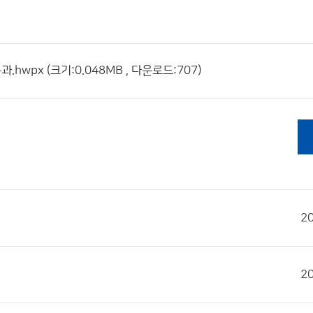
x (크기:0.048MB , 다운로드:707)
2
2