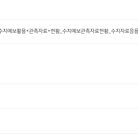
_수치예보활용+관측자료+현황_수치예보관측자료현황_수치자료응용과.hwp