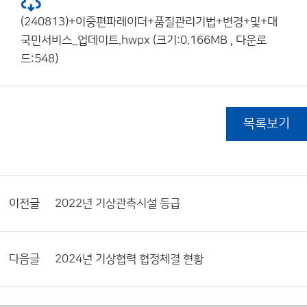
(240813)+이중편파레이더+품질관리기법+변경+및+대
국민서비스_업데이트.hwpx (크기:0.166MB , 다운로
드:548)
목록보기
이전글
2022년 기상관측시설 등급
다음글
2024년 기상협력 협정체결 현황