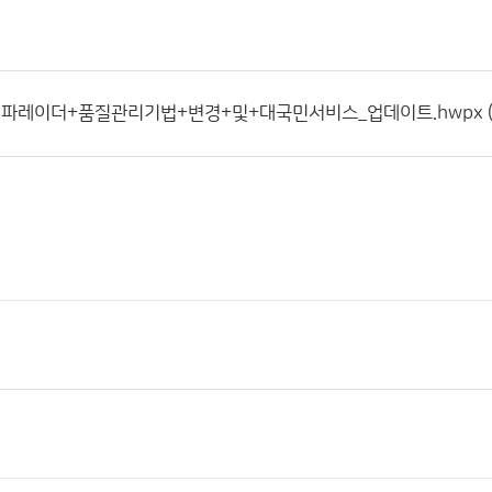
중편파레이더+품질관리기법+변경+및+대국민서비스_업데이트.hwpx (크기: