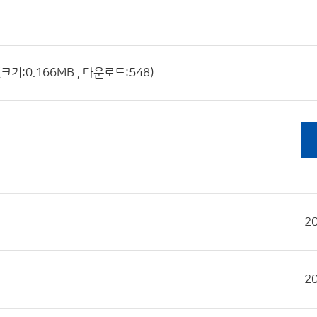
0.166MB , 다운로드:548)
2
2