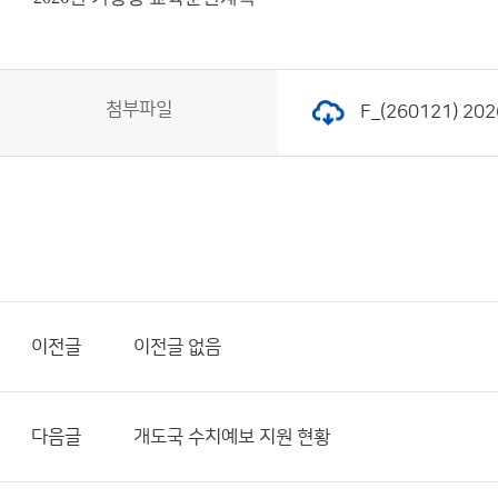
첨부파일
F_(260121) 2
이전글
이전글 없음
다음글
개도국 수치예보 지원 현황