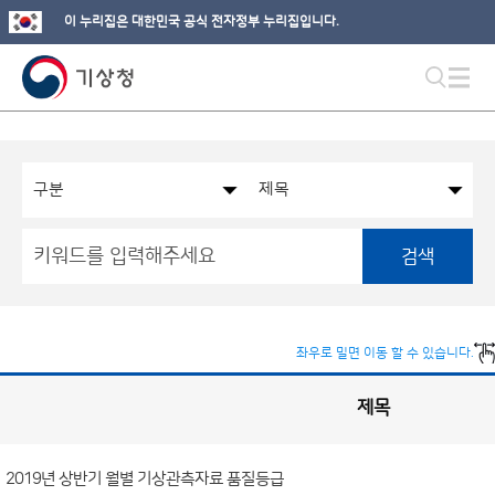
이 누리집은 대한민국 공식 전자정부 누리집입니다.
검색
좌우로 밀면 이동 할 수 있습니다.
제목
국
실
별
사
전
공
개
2019년 상반기 월별 기상관측자료 품질등급
정
보
게