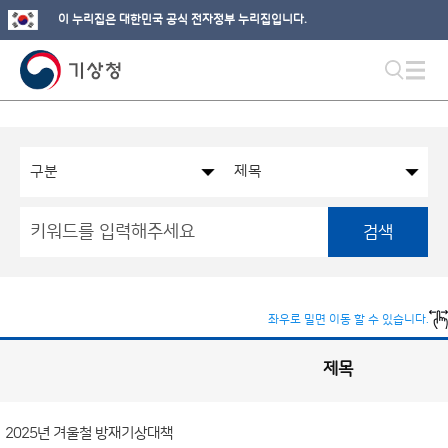
이 누리집은 대한민국 공식 전자정부 누리집입니다.
검색
좌우로 밀면 이동 할 수 있습니다.
제목
국
실
별
사
전
공
개
2025년 겨울철 방재기상대책
정
보
게