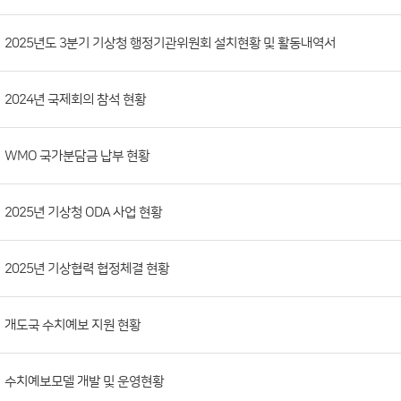
시
판
목
록
(번
2025년도 3분기 기상청 행정기관위원회 설치현황 및 활동내역서
호,
분
2024년 국제회의 참석 현황
류,
첨
부
WMO 국가분담금 납부 현황
파
일,
2025년 기상청 ODA 사업 현황
등
록
2025년 기상협력 협정체결 현황
일,
조
회
개도국 수치예보 지원 현황
수)
수치예보모델 개발 및 운영현황