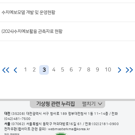
수치예보모델 개발 및 운영현황
(2024)수치예보활용 관측자료 현황
1
2
4
5
6
7
8
9
10
3
기상청 관련 누리집
펼치기
대전
(35208) 대전광역시 서구 청사로 189 정부대전청사 1동 11~14층 / 전화
(042)481-7500
서울
(07062) 서울특별시 동작구 여의대방로16길 61 / 전화
(02)2181-0900
전자우편(웹사이트 관련 문의): webmasterkma@korea.kr