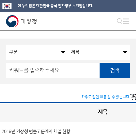
이 누리집은 대한민국 공식 전자정부 누리집입니다.
검색
좌우로 밀면 이동 할 수 있습니다.
제목
국
실
별
사
전
공
개
2019년 기상청 법률고문계약 체결 현황
정
보
게