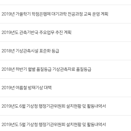
시
판
목
록
(번
2019년 가을학기 학점은행제 대기과학 전공과정 교육 운영 계획
호,
분
2019년도 관측기반국 주요업무 추진 계획
류,
첨
부
2018년 기상관측시설 표준화 등급
파
일,
2018년 하반기 월별 품질등급 기상관측자료 품질등급
등
록
2019년 여름철 방재기상 대책
일,
조
회
2019년도 6월 기상청 행정기관위원회 설치현황 및 활동내역서
수)
2019년도 5월 기상청 행정기관위원회 설치현황 및 활동내역서