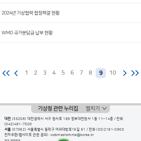
2024년 기상협력 협정체결 현황
WMO 국가분담금 납부 현황
1
2
3
4
5
6
7
8
10
9
기상청 관련 누리집
펼치기
대전
(35208) 대전광역시 서구 청사로 189 정부대전청사 1동 11~14층 / 전화
(042)481-7500
서울
(07062) 서울특별시 동작구 여의대방로16길 61 / 전화
(02)2181-0900
전자우편(웹사이트 관련 문의): webmasterkma@korea.kr