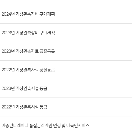
시
판
목
록
(번
2024년 기상관측장비 구매계획
호,
분
2023년 기상관측장비 구매계획
류,
첨
부
2023년 기상관측자료 품질등급
파
일,
2022년 기상관측자료 품질등급
등
록
2023년 기상관측시설 등급
일,
조
회
2022년 기상관측시설 등급
수)
이중편파레이더 품질관리기법 변경 및 대국민서비스