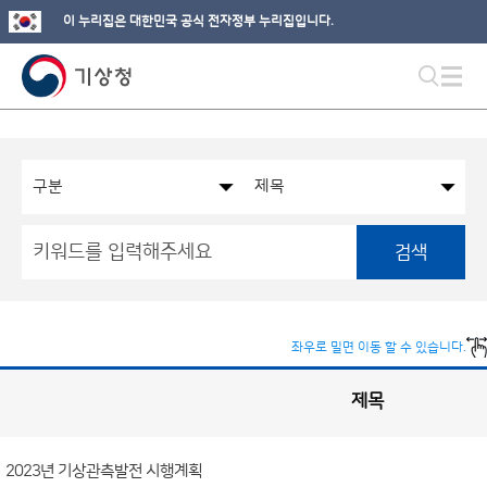
이 누리집은 대한민국 공식 전자정부 누리집입니다.
검색
좌우로 밀면 이동 할 수 있습니다.
제목
국
실
별
사
전
공
개
2023년 기상관측발전 시행계획
정
보
게