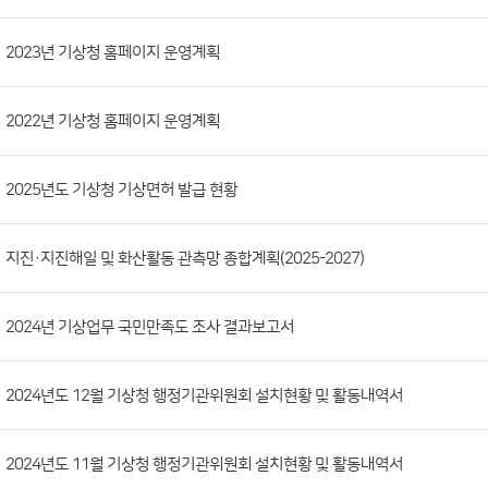
시
판
목
록
(번
2023년 기상청 홈페이지 운영계획
호,
분
2022년 기상청 홈페이지 운영계획
류,
첨
부
2025년도 기상청 기상면허 발급 현황
파
일,
지진·지진해일 및 화산활동 관측망 종합계획(2025-2027)
등
록
2024년 기상업무 국민만족도 조사 결과보고서
일,
조
회
2024년도 12월 기상청 행정기관위원회 설치현황 및 활동내역서
수)
2024년도 11월 기상청 행정기관위원회 설치현황 및 활동내역서