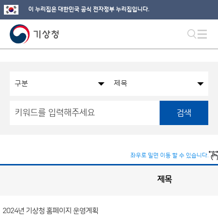
이 누리집은 대한민국 공식 전자정부 누리집입니다.
검색
좌우로 밀면 이동 할 수 있습니다.
제목
국
실
별
사
전
공
개
2024년 기상청 홈페이지 운영계획
정
보
게