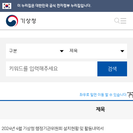
이 누리집은 대한민국 공식 전자정부 누리집입니다.
검색
좌우로 밀면 이동 할 수 있습니다.
제목
국
실
별
사
전
공
개
2024년 4월 기상청 행정기관위원회 설치현황 및 활동내역서
정
보
게