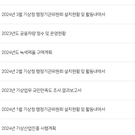
시
판
목
록
(번
2024년 3월 기상청 행정기관위원회 설치현황 및 활동내역서
호,
분
2023년도 공용차량 정수 및 운영현황
류,
첨
부
2024년도 녹색제품 구매계획
파
일,
2024년 2월 기상청 행정기관위원회 설치현황 및 활동내역서
등
록
2023년 기상업무 국민만족도 조사 결과보고서
일,
조
회
2024년 1월 기상청 행정기관위원회 설치현황 및 활동내역서
수)
2024년 기상산업진흥 시행계획