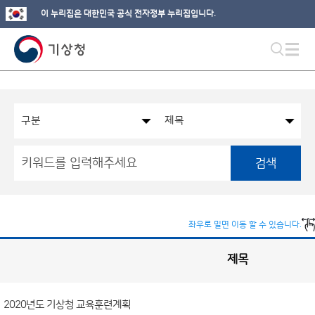
이 누리집은 대한민국 공식 전자정부 누리집입니다.
검색
좌우로 밀면 이동 할 수 있습니다.
제목
국
실
별
사
전
공
개
2020년도 기상청 교육훈련계획
정
보
게