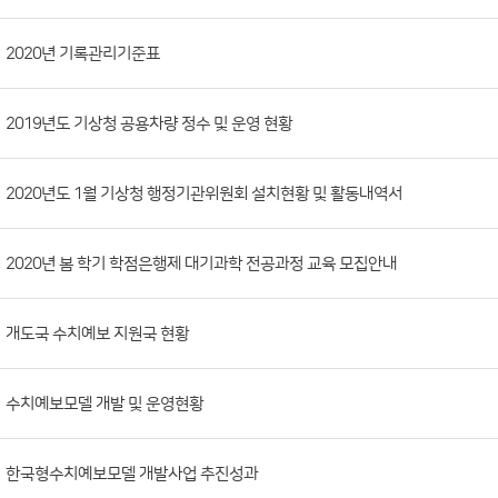
시
판
목
록
(번
2020년 기록관리기준표
호,
분
2019년도 기상청 공용차량 정수 및 운영 현황
류,
첨
부
2020년도 1월 기상청 행정기관위원회 설치현황 및 활동내역서
파
일,
2020년 봄 학기 학점은행제 대기과학 전공과정 교육 모집안내
등
록
개도국 수치예보 지원국 현황
일,
조
회
수치예보모델 개발 및 운영현황
수)
한국형수치예보모델 개발사업 추진성과