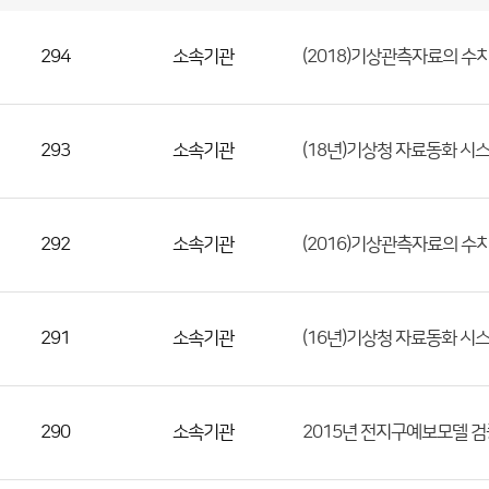
국
실
별
사
전
공
개
정
보
294
소속기관
(2018)기상관측자료의 수
게
시
판
목
록
(번
호,
293
소속기관
(18년)기상청 자료동화 시
분
류,
첨
292
소속기관
(2016)기상관측자료의 수
부
파
일,
등
291
소속기관
(16년)기상청 자료동화 시
록
일,
조
290
소속기관
2015년 전지구예보모델 
회
수)