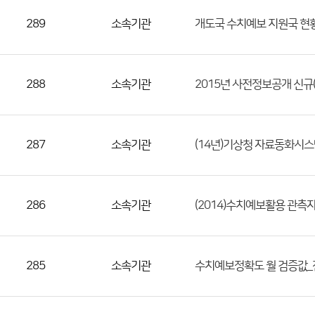
289
소속기관
개도국 수치예보 지원국 현
288
소속기관
2015년 사전정보공개 신규(
287
소속기관
(14년)기상청 자료동화시스
286
소속기관
(2014)수치예보활용 관측
285
소속기관
수치예보정확도 월 검증값