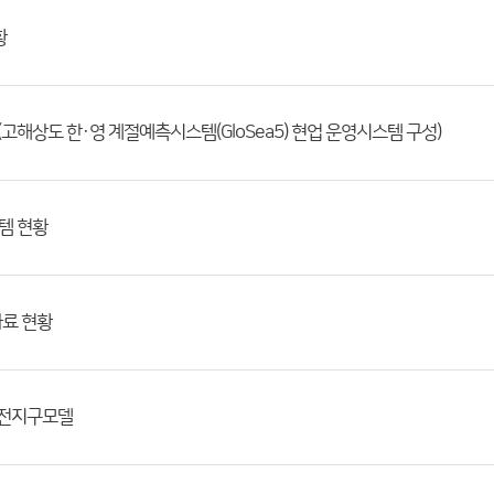
황
고해상도 한·영 계절예측시스템(GloSea5) 현업 운영시스템 구성)
템 현황
자료 현황
_전지구모델