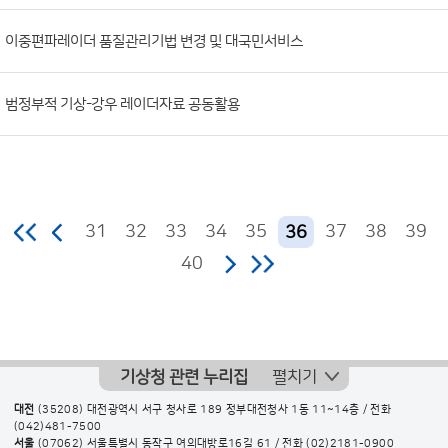
이중편파레이더 품질관리기법 변경 및 대국민서비스
범정부적 기상-강우 레이더자료 공동활용
31
32
33
34
35
37
38
39
36
40
기상청 관련 누리집
펼치기
대전
(35208) 대전광역시 서구 청사로 189 정부대전청사 1동 11~14층 / 전화
(042)481-7500
서울
(07062) 서울특별시 동작구 여의대방로16길 61 / 전화
(02)2181-0900