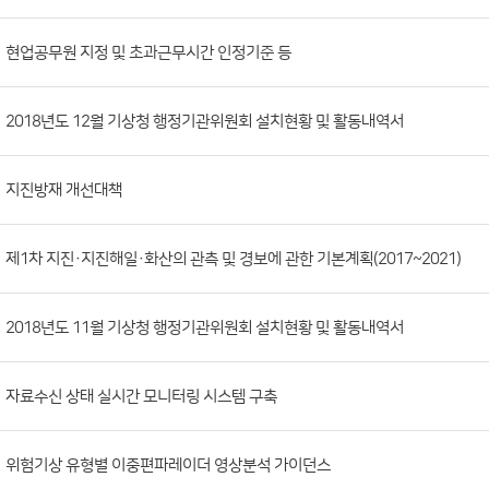
시
판
목
록
(번
현업공무원 지정 및 초과근무시간 인정기준 등
호,
분
2018년도 12월 기상청 행정기관위원회 설치현황 및 활동내역서
류,
첨
부
지진방재 개선대책
파
일,
제1차 지진·지진해일·화산의 관측 및 경보에 관한 기본계획(2017~2021)
등
록
2018년도 11월 기상청 행정기관위원회 설치현황 및 활동내역서
일,
조
회
자료수신 상태 실시간 모니터링 시스템 구축
수)
위험기상 유형별 이중편파레이더 영상분석 가이던스