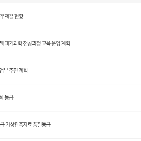
약 체결 현황
제 대기과학 전공과정 교육 운영 계획
업무 추진 계획
화 등급
질등급 기상관측자료 품질등급