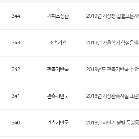
국
실
별
사
전
공
개
정
보
344
기획조정관
2019년 기상청 법률고문계
게
시
판
목
록
(번
호,
343
소속기관
2019년 가을학기 학점은행
분
류,
첨
342
관측기반국
2019년도 관측기반국 주요
부
파
일,
등
341
관측기반국
2018년 기상관측시설 표준
록
일,
조
340
관측기반국
2018년 하반기 월별 품
회
수)