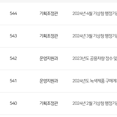
국
실
별
사
전
공
개
정
보
544
기획조정관
2024년 4월 기상청 행정
게
시
판
목
록
(번
호,
543
기획조정관
2024년 3월 기상청 행정
분
류,
첨
542
운영지원과
2023년도 공용차량 정수 
부
파
일,
등
541
운영지원과
2024년도 녹색제품 구매계
록
일,
조
540
기획조정관
2024년 2월 기상청 행정
회
수)