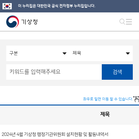
이 누리집은 대한민국 공식 전자정부 누리집입니다.
검색
좌우로 밀면 이동 할 수 있습니다.
제목
국
실
별
사
전
공
개
2024년 4월 기상청 행정기관위원회 설치현황 및 활동내역서
정
보
게