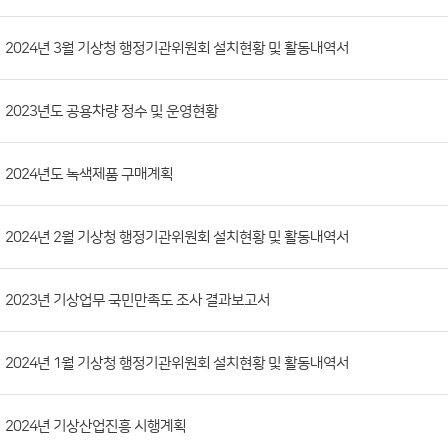
시
판
목
록
(번
2024년 3월 기상청 행정기관위원회 설치현황 및 활동내역서
호,
분
2023년도 공용차량 정수 및 운영현황
류,
첨
부
2024년도 녹색제품 구매계획
파
일,
2024년 2월 기상청 행정기관위원회 설치현황 및 활동내역서
등
록
2023년 기상업무 국민만족도 조사 결과보고서
일,
조
회
2024년 1월 기상청 행정기관위원회 설치현황 및 활동내역서
수)
2024년 기상산업진흥 시행계획