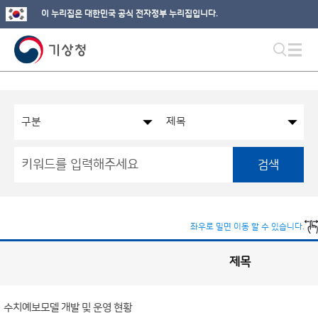
이 누리집은 대한민국 공식 전자정부 누리집입니다.
검색
좌우로 밀면 이동 할 수 있습니다.
제목
국
실
별
사
전
공
개
수치예보모델 개발 및 운영 현황
정
보
게