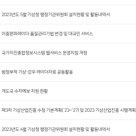
시
판
목
록
(번
2023년도 5월 기상청 행정기관위원회 설치현황 및 활동내역서
호,
분
이중편파레이더 품질관리기법 변경 및 대국민 서비스
류,
첨
부
국가지진종합정보시스템 웹서비스 운영지침 개정
파
일,
범정부적 기상-강우 레이더자료 공동활용
등
록
개도국 수치예보 지원 현황
일,
조
회
제3차 기상산업진흥 수정 기본계획(´23~´27) 및 2023 기상산업진흥 시행계획
수)
2023년도 4월 기상청 행정기관위원회 설치현황 및 활동내역서