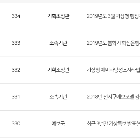
국
실
별
사
전
공
개
정
보
334
기획조정관
2019년도 3월 기상청 행
게
시
판
목
록
(번
호,
333
소속기관
2019년도 봄학기 학점은행제
분
류,
첨
332
기획조정관
기상청 예비타당성조사사업
부
파
일,
등
331
소속기관
2018년 전지구예보모델 
록
일,
조
330
예보국
최근 3년간 기상특보 발표
회
수)