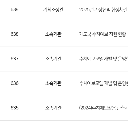
639
기획조정관
2025년 기상협력 협정체결
638
소속기관
개도국 수치예보 지원 현황
637
소속기관
수치예보모델 개발 및 운영
636
소속기관
수치예보모델 개발 및 운영
635
소속기관
(2024)수치예보활용 관측