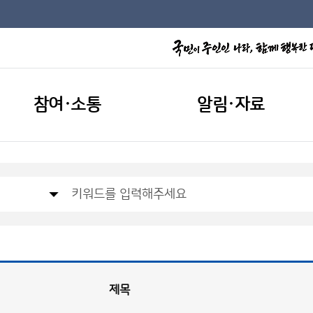
참여·소통
알림·자료
제목