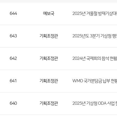
국
실
별
사
전
공
개
정
보
644
예보국
2025년 겨울철 방재기상대
게
시
판
목
록
(번
호,
643
기획조정관
2025년도 3분기 기상청 
분
류,
첨
642
기획조정관
2024년 국제회의 참석 현황
부
파
일,
등
641
기획조정관
WMO 국가분담금 납부 현
록
일,
조
640
기획조정관
2025년 기상청 ODA 사업
회
수)