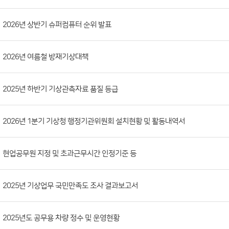
시
판
목
록
(번
2026년 상반기 슈퍼컴퓨터 순위 발표
호,
분
2026년 여름철 방재기상대책
류,
첨
부
2025년 하반기 기상관측자료 품질 등급
파
일,
2026년 1분기 기상청 행정기관위원회 설치현황 및 활동내역서
등
록
현업공무원 지정 및 초과근무시간 인정기준 등
일,
조
회
2025년 기상업무 국민만족도 조사 결과보고서
수)
2025년도 공무용 차량 정수 및 운영현황