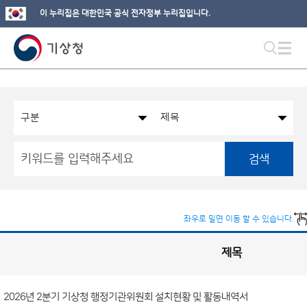
이 누리집은 대한민국 공식 전자정부 누리집입니다.
검색
좌우로 밀면 이동 할 수 있습니다.
제목
국
실
별
사
전
공
개
2026년 2분기 기상청 행정기관위원회 설치현황 및 활동내역서
정
보
게