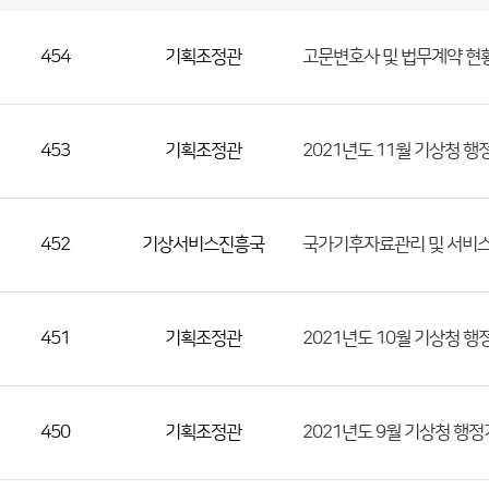
국
실
별
사
전
공
개
정
보
454
기획조정관
고문변호사 및 법무계약 현
게
시
판
목
록
(번
호,
453
기획조정관
2021년도 11월 기상청 
분
류,
첨
452
기상서비스진흥국
국가기후자료관리 및 서비스
부
파
일,
등
451
기획조정관
2021년도 10월 기상청 
록
일,
조
450
기획조정관
2021년도 9월 기상청 행
회
수)