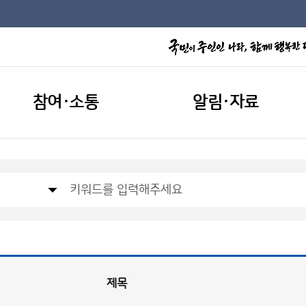
참여·소통
알림·자료
제목