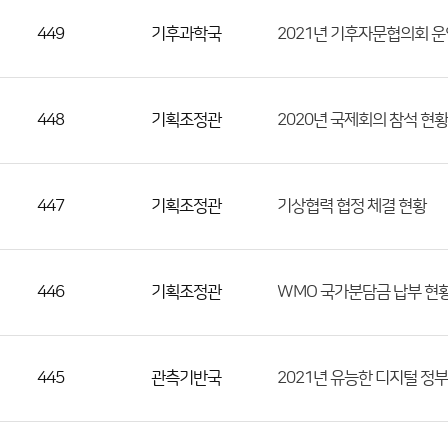
449
기후과학국
2021년 기후자문협의회 운
448
기획조정관
2020년 국제회의 참석 현황
447
기획조정관
기상협력 협정 체결 현황
446
기획조정관
WMO 국가분담금 납부 현
445
관측기반국
2021년 유능한 디지털 정부