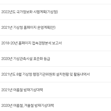
시
판
목
록
(번
2022년도 국가정보화 시행계획(기상청)
호,
분
2021년 기상청 홈페이지 운영계획(안)
류,
첨
부
2018-20년 홈페이지 접속경향분석 보고서
파
일,
2020년 기상관측시설 표준화 등급
등
록
2021년도 8월 기상청 행정기관위원회 설치현황 및 활동내역서
일,
조
회
2021년 여름철 방재기상대책
수)
2020년 여름철, 겨울철 방재기상대책