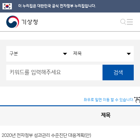
이 누리집은 대한민국 공식 전자정부 누리집입니다.
검색
좌우로 밀면 이동 할 수 있습니다.
제목
국
실
별
사
전
공
개
2020년 전자정부 성과관리 수준진단 대응계획(안)
정
보
게