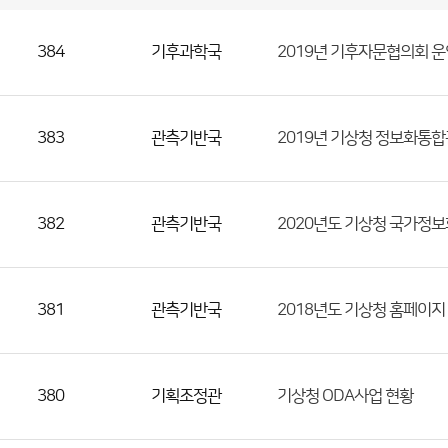
국
실
별
사
전
공
개
정
보
384
기후과학국
2019년 기후자문협의회 운
게
시
판
목
록
(번
호,
383
관측기반국
2019년 기상청 정보화통합
분
류,
첨
382
관측기반국
2020년도 기상청 국가정보
부
파
일,
등
381
관측기반국
2018년도 기상청 홈페이지
록
일,
조
380
기획조정관
기상청 ODA사업 현황
회
수)