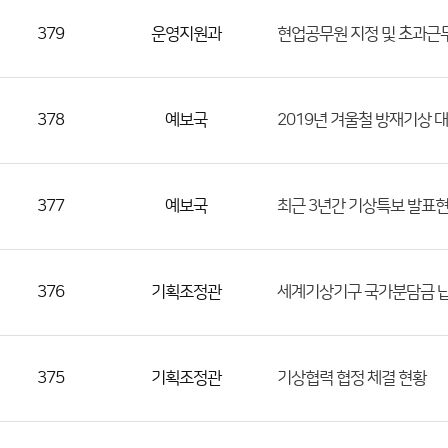
379
운영지원과
현업공무원 지정 및 초과근
378
예보국
2019년 겨울철 방재기상 
377
예보국
최근 3년간 기상특보 발표
376
기획조정관
세계기상기구 국가분담금 납
375
기획조정관
기상협력 협정 체결 현황