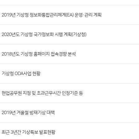
시
판
목
록
(번
2019년 기상청 정보화통합관리체계(EA) 운영·관리 계획
호,
분
2020년도 기상청 국가정보화 시행 계획(기상청)
류,
첨
부
2018년도 기상청 홈페이지 접속경향 분석
파
일,
기상청 ODA사업 현황
등
록
현업공무원 지정 및 초과근무시간 인정기준 등
일,
조
회
2019년 겨울철 방재기상 대책
수)
최근 3년간 기상특보 발표현황