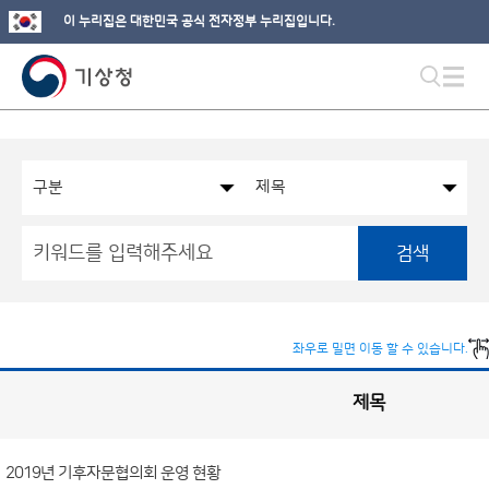
이 누리집은 대한민국 공식 전자정부 누리집입니다.
검색
좌우로 밀면 이동 할 수 있습니다.
제목
국
실
별
사
전
공
개
2019년 기후자문협의회 운영 현황
정
보
게