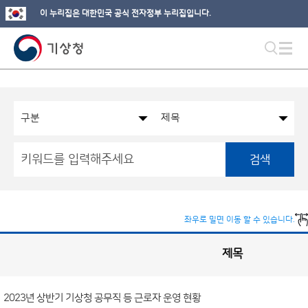
이 누리집은 대한민국 공식 전자정부 누리집입니다.
검색
좌우로 밀면 이동 할 수 있습니다.
제목
국
실
별
사
전
공
개
2023년 상반기 기상청 공무직 등 근로자 운영 현황
정
보
게