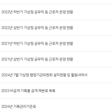
시
판
목
록
(번
2022년 하반기 기상청 공무직 등 근로자 운영 현황
호,
분
2022년 상반기 기상청 공무직 등 근로자 운영 현황
류,
첨
부
2021년 하반기 기상청 공무직 등 근로자 운영 현황
파
일,
2021년 상반기 기상청 공무직 등 근로자 운영 현황
등
록
2024년 7월 기상청 행정기관위원회 설치현황 및 활동내역서
일,
조
회
2023 비공개 기록물 공개 재분류 목록
수)
2024년 기록관리기준표