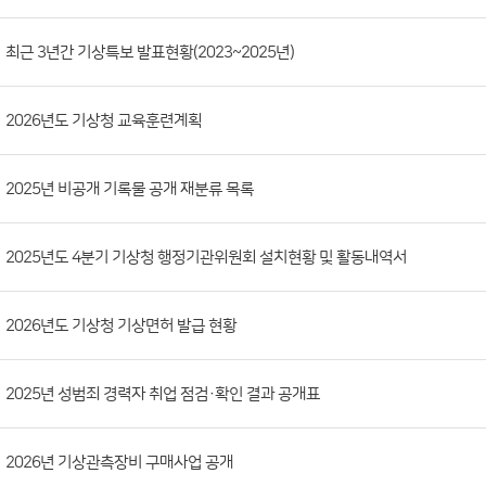
시
판
목
록
(번
최근 3년간 기상특보 발표현황(2023~2025년)
호,
분
2026년도 기상청 교육훈련계획
류,
첨
부
2025년 비공개 기록물 공개 재분류 목록
파
일,
2025년도 4분기 기상청 행정기관위원회 설치현황 및 활동내역서
등
록
2026년도 기상청 기상면허 발급 현황
일,
조
회
2025년 성범죄 경력자 취업 점검·확인 결과 공개표
수)
2026년 기상관측장비 구매사업 공개