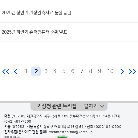
2025년 상반기 기상관측자료 품질 등급
2025년 하반기 슈퍼컴퓨터 순위 발표
1
3
4
5
6
7
8
9
10
2
기상청 관련 누리집
펼치기
대전
(35208) 대전광역시 서구 청사로 189 정부대전청사 1동 11~14층 / 전화
(042)481-7500
서울
(07062) 서울특별시 동작구 여의대방로16길 61 / 전화
(02)2181-0900
전자우편(웹사이트 관련 문의): webmasterkma@korea.kr