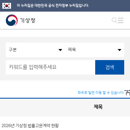
이 누리집은 대한민국 공식 전자정부 누리집입니다.
검색
좌우로 밀면 이동 할 수 있습니다.
제목
국
실
별
사
전
공
개
2026년 기상청 법률고문계약 현황
정
보
게