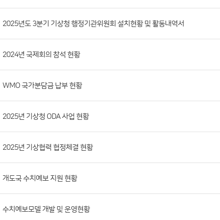
시
판
목
록
(번
2025년도 3분기 기상청 행정기관위원회 설치현황 및 활동내역서
호,
분
2024년 국제회의 참석 현황
류,
첨
부
WMO 국가분담금 납부 현황
파
일,
2025년 기상청 ODA 사업 현황
등
록
2025년 기상협력 협정체결 현황
일,
조
회
개도국 수치예보 지원 현황
수)
수치예보모델 개발 및 운영현황