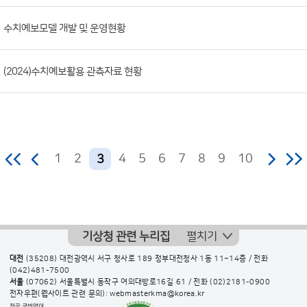
수치예보모델 개발 및 운영현황
(2024)수치예보활용 관측자료 현황
1
2
4
5
6
7
8
9
10
3
기상청 관련 누리집
펼치기
대전
(35208) 대전광역시 서구 청사로 189 정부대전청사 1동 11~14층 / 전화
(042)481-7500
서울
(07062) 서울특별시 동작구 여의대방로16길 61 / 전화
(02)2181-0900
전자우편(웹사이트 관련 문의): webmasterkma@korea.kr