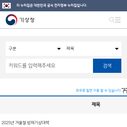
이 누리집은 대한민국 공식 전자정부 누리집입니다.
검색
좌우로 밀면 이동 할 수 있습니다.
제목
국
실
별
사
전
공
개
2025년 겨울철 방재기상대책
정
보
게