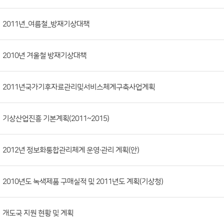
시
판
목
록
(번
2011년_여름철_방재기상대책
호,
분
2010년 겨울철 방재기상대책
류,
첨
부
2011년국가기후자료관리및서비스체계구축사업계획
파
일,
기상산업진흥 기본계획(2011~2015)
등
록
2012년 정보화통합관리체계 운영∙관리 계획(안)
일,
조
회
2010년도 녹색제품 구매실적 및 2011년도 계획(기상청)
수)
개도국 지원 현황 및 계획