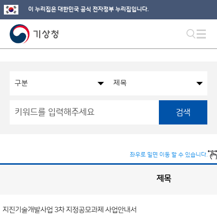
이 누리집은 대한민국 공식 전자정부 누리집입니다.
검색
좌우로 밀면 이동 할 수 있습니다.
제목
국
실
별
사
전
공
개
지진기술개발사업 3차 지정공모과제 사업안내서
정
보
게