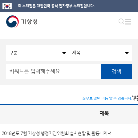
이 누리집은 대한민국 공식 전자정부 누리집입니다.
검색
좌우로 밀면 이동 할 수 있습니다.
제목
국
실
별
사
전
공
개
2018년도 7월 기상청 행정기관위원회 설치현황 및 활동내역서
정
보
게