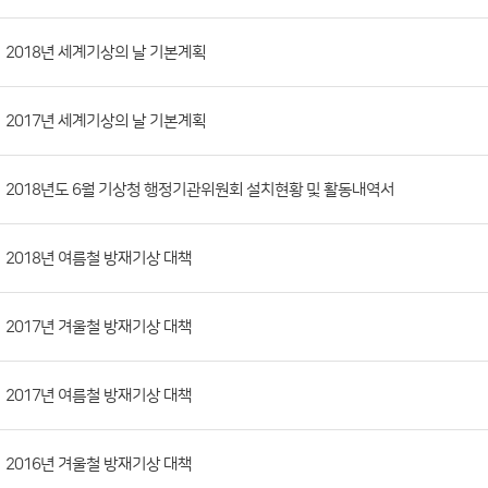
시
판
목
록
(번
2018년 세계기상의 날 기본계획
호,
분
2017년 세계기상의 날 기본계획
류,
첨
부
2018년도 6월 기상청 행정기관위원회 설치현황 및 활동내역서
파
일,
2018년 여름철 방재기상 대책
등
록
2017년 겨울철 방재기상 대책
일,
조
회
2017년 여름철 방재기상 대책
수)
2016년 겨울철 방재기상 대책