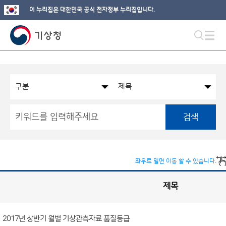
이 누리집은 대한민국 공식 전자정부 누리집입니다.
검색
좌우로 밀면 이동 할 수 있습니다.
제목
국
실
별
사
전
공
개
2017년 상반기 월별 기상관측자료 품질등급
정
보
게