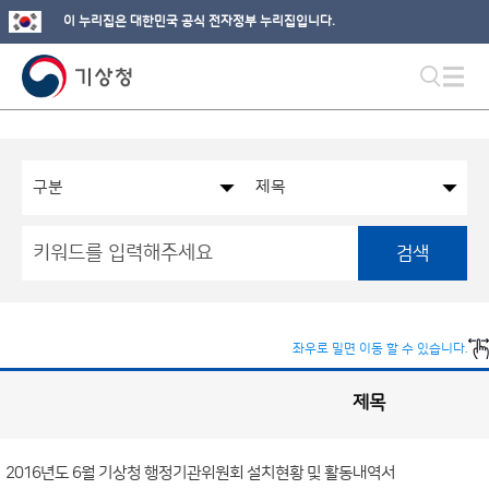
이 누리집은 대한민국 공식 전자정부 누리집입니다.
검색
좌우로 밀면 이동 할 수 있습니다.
제목
국
실
별
사
전
공
개
2016년도 6월 기상청 행정기관위원회 설치현황 및 활동내역서
정
보
게