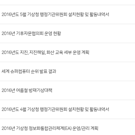
시
판
목
록
(번
2016년도 5월 기상청 행정기관위원회 설치현황 및 활동내역서
호,
분
2016년 기후자문협의회 운영 현황
류,
첨
부
2016년도 지진, 지진해일, 화산 교육 세부 운영 계획
파
일,
세계 슈퍼컴퓨터 순위 발표 결과
등
록
2016년 여름철 방재기상대책
일,
조
회
2016년도 4월 기상청 행정기관위원회 설치현황 및 활동내역서
수)
2016년 기상청 정보화통합관리체계(EA) 운영/관리 계획