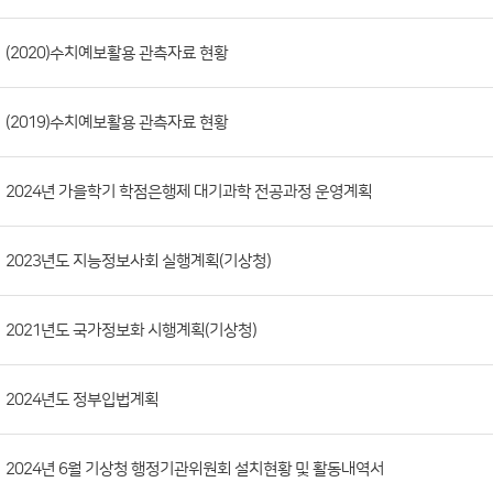
시
판
목
록
(번
(2020)수치예보활용 관측자료 현황
호,
분
(2019)수치예보활용 관측자료 현황
류,
첨
부
2024년 가을학기 학점은행제 대기과학 전공과정 운영계획
파
일,
2023년도 지능정보사회 실행계획(기상청)
등
록
2021년도 국가정보화 시행계획(기상청)
일,
조
회
2024년도 정부입법계획
수)
2024년 6월 기상청 행정기관위원회 설치현황 및 활동내역서