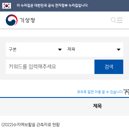
이 누리집은 대한민국 공식 전자정부 누리집입니다.
검색
좌우로 밀면 이동 할 수 있습니다.
제목
국
실
별
사
전
공
개
(2022)수치예보활용 관측자료 현황
정
보
게