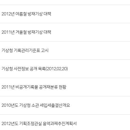
시
판
목
록
(번
2012년 여름철 방재기상 대책
호,
분
2011년 겨울철 방재기상 대책
류,
첨
부
기상청 기록관리기준표 고시
파
일,
기상청 사전정보 공개 목록(2012.02.20)
등
록
2011년 비공개기록물 공개재분류 현황
일,
조
회
2010년도 기상청 소관 세입세출결산개요
수)
2012년도 기획조정관실 용역과제추진계획서