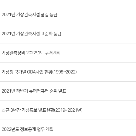
시
판
목
록
(번
2021년 기상관측시설 품질 등급
호,
분
2021년 기상관측시설 표준화 등급
류,
첨
부
기상관측장비 2022년도 구매계획
파
일,
기상청 국가별 ODA사업 현황(1998~2022)
등
록
2021년 하반기 슈퍼컴퓨터 순위 발표
일,
조
회
최근 3년간 기상특보 발표현황(2019~2021년)
수)
2022년도 정보공개 업무 계획