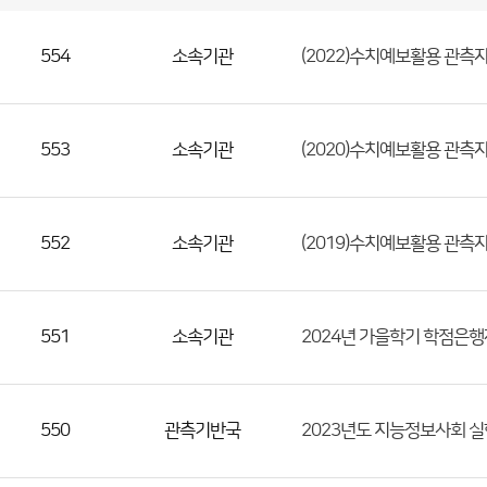
국
실
별
사
전
공
개
정
보
554
소속기관
(2022)수치예보활용 관측
게
시
판
목
록
(번
호,
553
소속기관
(2020)수치예보활용 관측
분
류,
첨
552
소속기관
(2019)수치예보활용 관측
부
파
일,
등
551
소속기관
2024년 가을학기 학점은
록
일,
조
550
관측기반국
2023년도 지능정보사회 실
회
수)