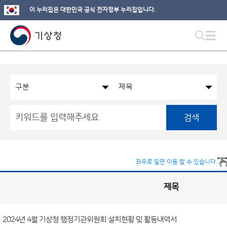
이 누리집은 대한민국 공식 전자정부 누리집입니다.
검색
좌우로 밀면 이동 할 수 있습니다.
제목
국
실
별
사
전
공
개
2024년 4월 기상청 행정기관위원회 설치현황 및 활동내역서
정
보
게