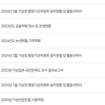
시
판
목
록
(번
2024년 3월 기상청 행정기관위원회 설치현황 및 활동내역서
호,
분
2023년도 공용차량 정수 및 운영현황
류,
첨
부
2024년도 녹색제품 구매계획
파
일,
2024년 2월 기상청 행정기관위원회 설치현황 및 활동내역서
등
록
2023년 기상업무 국민만족도 조사 결과보고서
일,
조
회
2024년 1월 기상청 행정기관위원회 설치현황 및 활동내역서
수)
2024년 기상산업진흥 시행계획